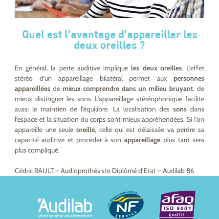
Quel est l'avantage d'appareiller les
deux oreilles ?
En général, la perte auditive implique
les deux oreilles
. L’effet
stéréo d’un appareillage bilatéral permet aux
personnes
appareillées
de
mieux comprendre dans un milieu bruyant
, de
mieux distinguer les sons. L’appareillage stéréophonique facilite
aussi le maintien de l’équilibre. La localisation des
sons
dans
l’espace et la situation du corps sont mieux appréhendées. Si l’on
appareille une seule
oreille
, celle qui est délaissée va perdre sa
capacité auditive et procéder à son
appareillage
plus tard sera
plus compliqué.
Cédric RAULT – Audioprothésiste Diplômé d’Etat – Audilab 86