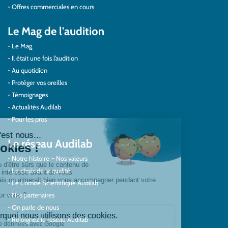
Offres commerciales en cours
Le Mag de l'audition
Le Mag
Il était une fois l’audition
Au quotidien
Protéger vos oreilles
Témoignages
Actualités Audilab
Pour les pros
Le réseau Audilab
Notre histoire – Nos valeurs
Le choix de la qualité
Le Comité Scientifique Audilab
Nos partenaires
On parle de nous
Rejoignez le réseau Audilab