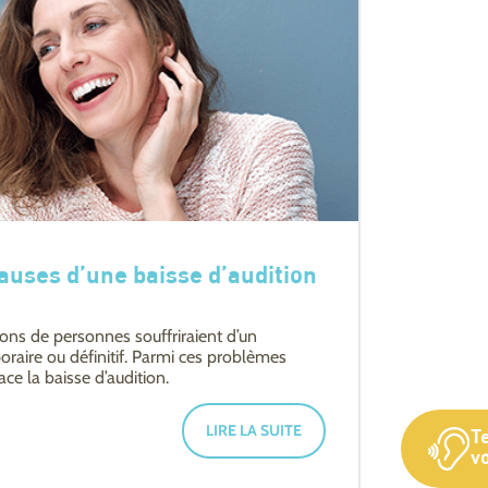
causes d’une baisse d’audition
ions de personnes souffriraient d’un
raire ou définitif. Parmi ces problèmes
ace la baisse d’audition.
LIRE LA SUITE
T
vo