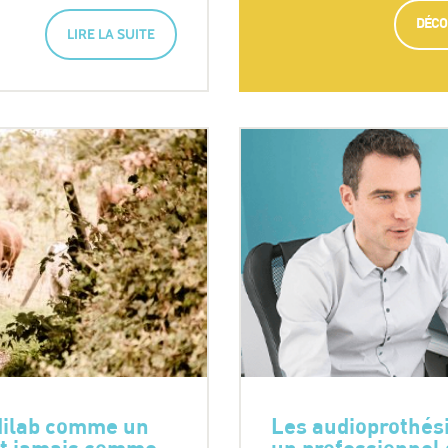
DÉCO
LIRE LA SUITE
udilab comme un
Les audioprothési