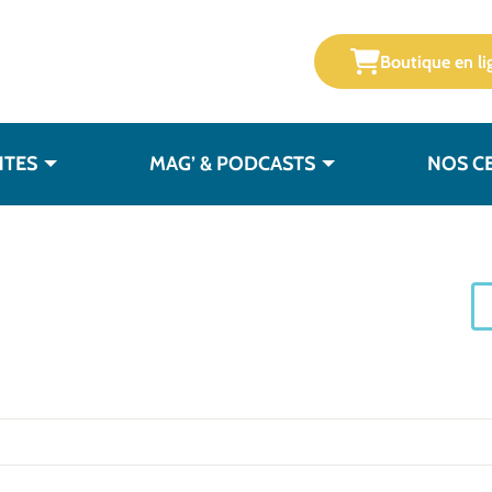
Boutique en li
NTES
MAG’ & PODCASTS
NOS C