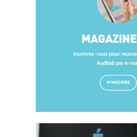
MAGAZINE 
Inscrivez-vous pour recevoir
Audilab par e-ma
M'INSCRIRE