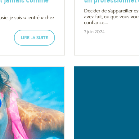
 et jamais comme
un professionnel 
Décider de s’appareiller es
avez fait, ou que vous vou
usie, je suis « entré » chez
confiance....
2 juin 2024
LIRE LA SUITE