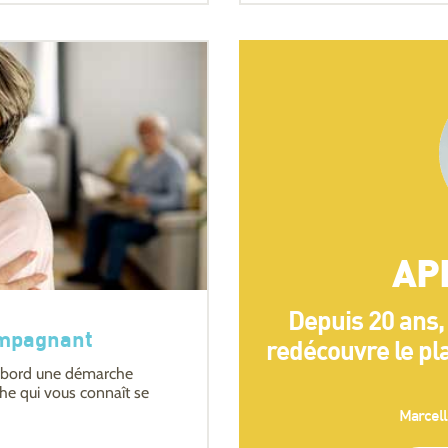
AP
Depuis 20 ans,
ompagnant
redécouvre le pl
d'abord une démarche
e qui vous connaît se
Marcell