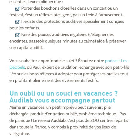
essentiel. Leur expliquer que :
Porter des bouchons d’oreilles dans un concert ou un
festival, c’est un réflexe intelligent, pas un frein à l’amusement.
Il existe des protections auditives spécialement conçues
pour les enfants.
Faire des
pauses auditives
régulières (s’éloigner des
enceintes, s’asseoir quelques minutes au calme) aide à préserver
son capital auditif.
Vous souhaitez approfondir le sujet ? Écoutez notre
podcast
Les
Décibels
, où Paul, expert de l’audition, échange avec son petit-fils
Léo sur les bons réflexes à adopter pour protéger ses oreilles tout
en profitant pleinement des événements festifs.
Un oubli ou un souci en vacances ?
Audilab vous accompagne partout
Même en vacances, un petit imprévu peut survenir : pile
déchargée, produit d’entretien oublié, problème technique… Pas
de panique ! Le réseau
Audilab
, c’est plus de 300 centres répartis
dans toute la France, y compris à proximité de vos lieux de
villégiature.