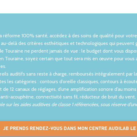
REILS AUDITIFS
DES
la réforme 100% santé, accédez à des soins de qualité pour votr
DERNIERES
AUDIOPROTHES
 au-delà des critères esthétiques et technologiques qui peuvent g
ENERATIONS
DIPLÔMÉ
de Touraine ne perdent jamais de vue : le budget dont vous dispos
en Touraine, soyez certain que tout sera mis en œuvre pour vous
tés - Rechargeables -
Et formés aux dern
es.
Discrets
technologies
eils auditifs sans reste à charge, remboursés intégralement par la 
es les catégories : contours d’oreille classiques, contours à écouteu
t de 12 canaux de réglages, d’une amplification sonore d’au moin
nti-acouphène, connectivité sans fil, réducteur de bruit du vent,
le sur les aides auditives de classe 1 référencées, sous réserve d’
JE PRENDS RENDEZ-VOUS DANS MON CENTRE AUDILAB LE