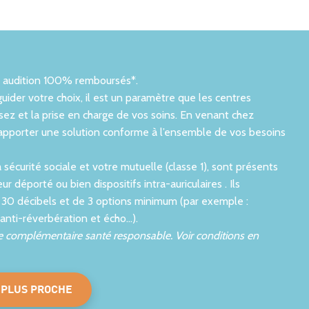
40 ANS
e audition 100% remboursés*.
ISTES
D'EXPERIENCE DANS
uider votre choix, il est un paramètre que les centres
S
L'AUDITION
ez et la prise en charge de vos soins. En venant chez
 apporter une solution conforme à l’ensemble de vos besoins
ières
Et 280 centres auditifs en
France
sécurité sociale et votre mutuelle (classe 1), sont présents
r déporté ou bien dispositifs intra-auriculaires . Ils
s 30 décibels et de 3 options minimum (par exemple :
 anti-réverbération et écho…).
une complémentaire santé responsable. Voir conditions en
 PLUS PROCHE