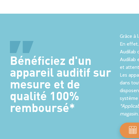
NF SERVICE 518 - ISO
APPA
Grâce à 
9001 - ENGAGÉ RSE
En effet,
G
Audilab 
Unique réseau
Bénéficiez d'un
d’audioprothésistes à détenir
Audilab 
Connec
deux certifications qualité et le
et attent
appareil auditif sur
label RSE.
Les appar
mesure et de
dans tout
disposen
qualité 100%
système a
remboursé*
*Applicab
magasin.