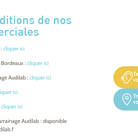
ditions de nos
rciales
 :
cliquer ici
r Bordeaux :
cliquer ici
T
age Audilab :
cliquer ici
vo
liquer ici
T
v
cliquer ici
arrainage Audilab : disponible
ilab.f