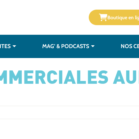
Boutique en li
NTES
MAG’ & PODCASTS
NOS C
MMERCIALES AU