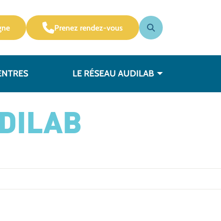
gne
Prenez rendez-vous
ENTRES
LE RÉSEAU AUDILAB
DILAB