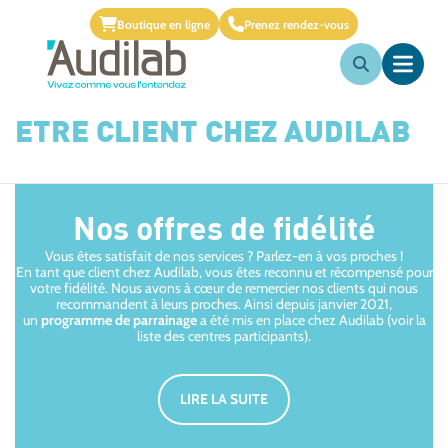
Boutique en ligne
Prenez rendez-vous
ETRE CLIENT CHEZ AUDILAB
Nos offres de fidélité
Vous êtes satisfait de nos services ? Parlez-en à vos proches !
En tant que client chez Audilab, vous êtes reconnu et récompensé pour
votre fidélité. Nous avons à cœur de remercier nos clients qui nous
recommandent à leurs proches. Ainsi depuis janvier 2021,
un
programme de parrainage
a été mis en place chez Audilab (voir la
liste des centres participants).
LIRE LA SUITE