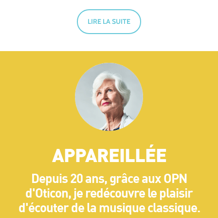
LIRE LA SUITE
APPAREILLÉE
Depuis 20 ans, grâce aux OPN
d'Oticon, je redécouvre le plaisir
d'écouter de la musique classique.