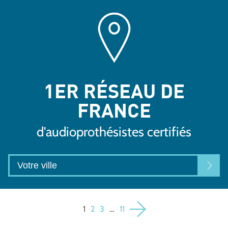
1ER RÉSEAU DE
FRANCE
d'audioprothésistes certifiés
1
2
3
…
11