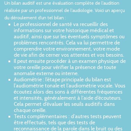
Un bilan auditif est une évaluation complète de l’audition
Applicable sur les aides auditives de classe 1
réalisée par un professionnel de l’audiologie. Voici un aperçu
référencées, sous réserve d’une
du déroulement d’un tel bilan :
complémentaire santé responsable. Voir
Le professionnel de santé va recueillir des
conditions en magasin
informations sur votre historique médical et
auditif, ainsi que sur les éventuels symptômes ou
problèmes rencontrés. Cela va lui permettre de
comprendre votre environnement, votre mode
de vie afin de cerner vos attentes et vos besoins.
Il peut ensuite procéder à un examen physique de
votre oreille pour vérifier la présence de toute
anomalie externe ou interne.
Audiométrie : l’étape principale du bilan est
l’audiométrie tonale et l’audiométrie vocale. Vous
écoutez alors des sons à différentes fréquences
et intensités, généralement à l’aide d’écouteurs.
Cela permet d’évaluer les seuils auditifs dans
chaque oreille.
Tests complémentaires : d’autres tests peuvent
être effectués, tels que des tests de
reconnaissance de la parole dans le bruit ou des