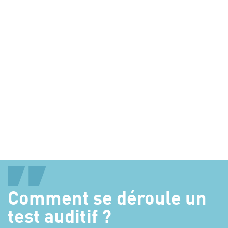
4 ANS DE
GARANTIE
SERVICE INCLUS
AIDES AUDITIVES
Comment se déroule un
DE QUALITÉ
test auditif ?
100% REMBOURSÉES