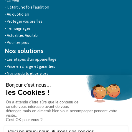
Il était une fois l’audition
Au quotidien
Protéger vos oreilles
Témoignages
Actualités Audilab
Pour les pros
Nos solutions
Les étapes d’un appareillage
Prise en charge et garanties
Nos produits et services
Boutique en ligne
Offres commerciales en cours
Vos attentes
Votre audition
Etre client chez Audilab
Accompagner un proche, un enfant
Troubles auditifs