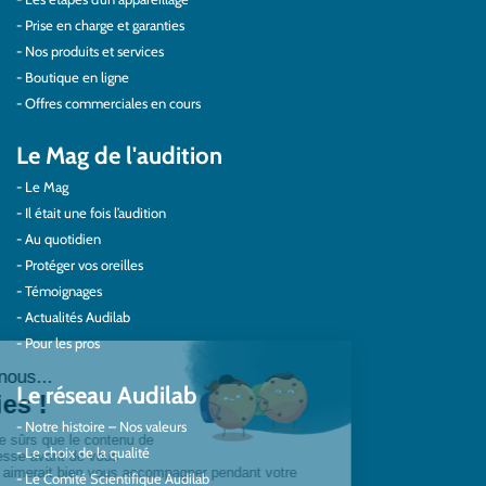
Prise en charge et garanties
Nos produits et services
Boutique en ligne
Offres commerciales en cours
Le Mag de l'audition
Le Mag
Il était une fois l’audition
Au quotidien
Protéger vos oreilles
Témoignages
Actualités Audilab
Pour les pros
Le réseau Audilab
Notre histoire – Nos valeurs
Le choix de la qualité
Le Comité Scientifique Audilab