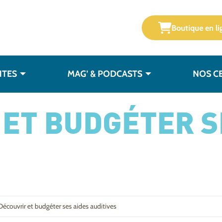
Boutique en li
NTES
MAG’ & PODCASTS
NOS C
ET BUDGÉTER S
Découvrir et budgéter ses aides auditives