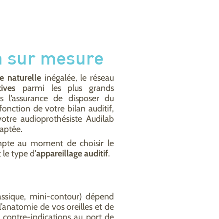
n sur mesure
e naturelle
inégalée, le réseau
ives
parmi les plus grands
s l’assurance de disposer du
fonction de votre bilan auditif,
otre audioprothésiste Audilab
daptée.
mpte au moment de choisir le
 le type d’
appareillage auditif
.
lassique, mini-contour) dépend
l’anatomie de vos oreilles et de
s contre-indications au port de