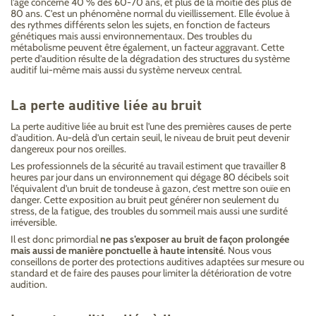
l’âge concerne 40 % des 60-70 ans, et plus de la moitié des plus de
80 ans. C’est un phénomène normal du vieillissement. Elle évolue à
des rythmes différents selon les sujets, en fonction de facteurs
génétiques mais aussi environnementaux. Des troubles du
métabolisme peuvent être également, un facteur aggravant. Cette
perte d’audition résulte de la dégradation des structures du système
auditif lui-même mais aussi du système nerveux central.
La perte auditive liée au bruit
La perte auditive liée au bruit est l’une des premières causes de perte
d’audition. Au-delà d’un certain seuil, le niveau de bruit peut devenir
dangereux pour nos oreilles.
Les professionnels de la sécurité au travail estiment que travailler 8
heures par jour dans un environnement qui dégage 80 décibels soit
l’équivalent d’un bruit de tondeuse à gazon, c’est mettre son ouïe en
danger. Cette exposition au bruit peut générer non seulement du
stress, de la fatigue, des troubles du sommeil mais aussi une surdité
irréversible.
Il est donc primordial
ne pas s’exposer au bruit de façon prolongée
mais aussi de manière ponctuelle à haute intensité
. Nous vous
conseillons de porter des protections auditives adaptées sur mesure ou
standard et de faire des pauses pour limiter la détérioration de votre
audition.