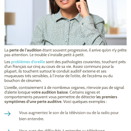
La
perte de l’audition
étant souvent progressive, il arrive qu’on n’y prête
pas attention. Le trouble s’installe petit à petit.
Les
problèmes d’oreille
sont des pathologies courantes, touchant près
d’un Français sur cinq au cours de sa vie. Assez communs pour la
plupart, ils touchent surtout le conduit auditif externe et ses
muqueuses très sensibles, à l’instar de l’otite, de l’eczéma ou du
bouchon de cérumen.
L’oreille, contrairement à de nombreux organes, n’envoie pas de signal
d’alerte lorsque
votre audition baisse
. Certains signes et
comportements peuvent vous permettre de détecter l
es premiers
symptômes d’une perte auditive
. Voici quelques exemples :
Vous augmentez le son de la télévision ou de la radio pour
bien entendre.
Vous avez des difficultés à entendre au téléphone.