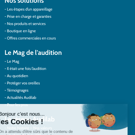
Nos solutions
Les étapes d’un appareillage
Prise en charge et garanties
Nos produits et services
Boutique en ligne
Offres commerciales en cours
Le Mag de l'audition
Le Mag
Il était une fois l’audition
Au quotidien
Protéger vos oreilles
Témoignages
Actualités Audilab
Pour les pros
Le réseau Audilab
Notre histoire – Nos valeurs
Le choix de la qualité