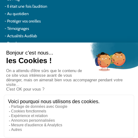
Il était une fois l’audition
Au quotidien
Protéger vos oreilles
Témoignages
Actualités Audilab
Pour les pros
Le réseau Audilab
Notre histoire – Nos valeurs
Le choix de la qualité
Le Comité Scientifique Audilab
Nos partenaires
On parle de nous
Rejoignez le réseau Audilab
Contactez-nous