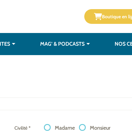
Boutique en li
NTES
MAG’ & PODCASTS
NOS C
Madame
Monsieur
Civilité *