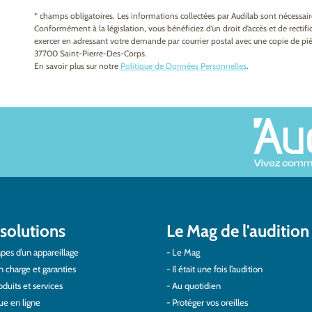
* champs obligatoires. Les informations collectées par Audilab sont nécessa
Conformément à la législation, vous bénéficiez d’un droit d’accès et de recti
exercer en adressant votre demande par courrier postal avec une copie de pièc
37700 Saint-Pierre-Des-Corps.
En savoir plus sur notre
Politique de Données Personnelles
.
solutions
Le Mag de l'audition
pes d’un appareillage
Le Mag
n charge et garanties
Il était une fois l’audition
duits et services
Au quotidien
ue en ligne
Protéger vos oreilles