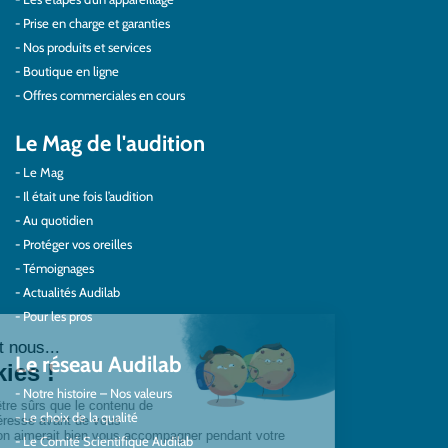
Prise en charge et garanties
Nos produits et services
Boutique en ligne
Offres commerciales en cours
Le Mag de l'audition
Le Mag
Il était une fois l’audition
Au quotidien
Protéger vos oreilles
Témoignages
Actualités Audilab
Pour les pros
Le réseau Audilab
Notre histoire – Nos valeurs
Le choix de la qualité
Le Comité Scientifique Audilab