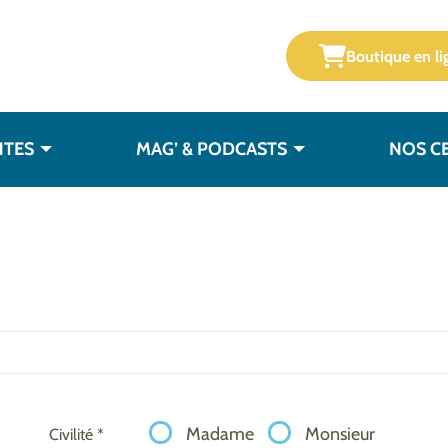
Boutique en li
NTES
MAG’ & PODCASTS
NOS C
Madame
Monsieur
Civilité *