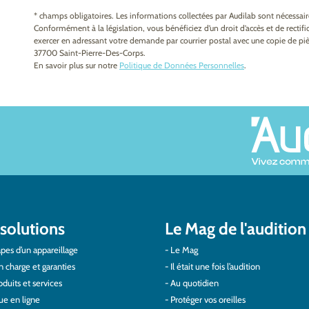
* champs obligatoires. Les informations collectées par Audilab sont nécessa
Conformément à la législation, vous bénéficiez d’un droit d’accès et de recti
exercer en adressant votre demande par courrier postal avec une copie de pièc
37700 Saint-Pierre-Des-Corps.
En savoir plus sur notre
Politique de Données Personnelles
.
solutions
Le Mag de l'audition
pes d’un appareillage
Le Mag
n charge et garanties
Il était une fois l’audition
duits et services
Au quotidien
ue en ligne
Protéger vos oreilles