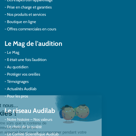
Prise en charge et garanties
Nos produits et services
Boutique en ligne
Offres commerciales en cours
Le Mag de l'audition
Le Mag
Il était une fois l’audition
Au quotidien
Protéger vos oreilles
Témoignages
Actualités Audilab
Pour les pros
Le réseau Audilab
Notre histoire – Nos valeurs
Le choix de la qualité
Le Comité Scientifique Audilab