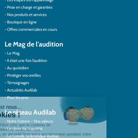
Prise en charge et garanties
Nos produits et services
Boutique en ligne
Offres commerciales en cours
Le Mag de l'audition
Le Mag
Il était une fois l’audition
Au quotidien
Protéger vos oreilles
Témoignages
Actualités Audilab
Pour les pros
Le réseau Audilab
Notre histoire – Nos valeurs
Le choix de la qualité
Le Comité Scientifique Audilab