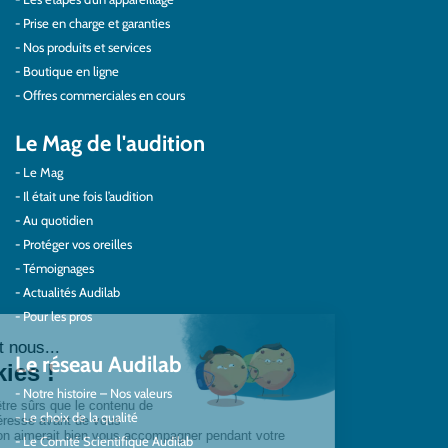
Prise en charge et garanties
Nos produits et services
Boutique en ligne
Offres commerciales en cours
Le Mag de l'audition
Le Mag
Il était une fois l’audition
Au quotidien
Protéger vos oreilles
Témoignages
Actualités Audilab
Pour les pros
Le réseau Audilab
Notre histoire – Nos valeurs
Le choix de la qualité
Le Comité Scientifique Audilab