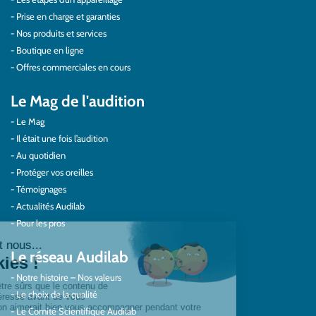
Prise en charge et garanties
Nos produits et services
Boutique en ligne
Offres commerciales en cours
Le Mag de l'audition
Le Mag
Il était une fois l’audition
Au quotidien
Protéger vos oreilles
Témoignages
Actualités Audilab
Pour les pros
Le réseau Audilab
Notre histoire – Nos valeurs
Le choix de la qualité
Le Comité Scientifique Audilab