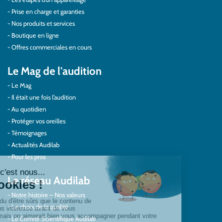
Prise en charge et garanties
Nos produits et services
Boutique en ligne
Offres commerciales en cours
Le Mag de l'audition
Le Mag
Il était une fois l’audition
Au quotidien
Protéger vos oreilles
Témoignages
Actualités Audilab
Pour les pros
Le réseau Audilab
Notre histoire – Nos valeurs
Le choix de la qualité
Le Comité Scientifique Audilab