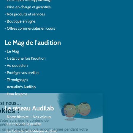
Prise en charge et garanties
Nos produits et services
Boutique en ligne
Offres commerciales en cours
Le Mag de l'audition
Le Mag
Il était une fois l’audition
Au quotidien
Protéger vos oreilles
Témoignages
Actualités Audilab
Pour les pros
Le réseau Audilab
Notre histoire – Nos valeurs
Le choix de la qualité
Le Comité Scientifique Audilab