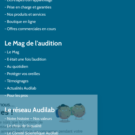
Prise en charge et garanties
Nos produits et services
Boutique en ligne
Offres commerciales en cours
Le Mag de l'audition
Le Mag
Il était une fois l’audition
Au quotidien
Protéger vos oreilles
Témoignages
Actualités Audilab
Pour les pros
Le réseau Audilab
Notre histoire – Nos valeurs
Le choix de la qualité
Le Comité Scientifique Audilab