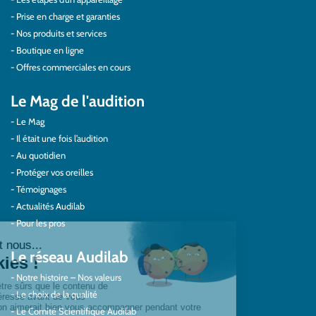
Prise en charge et garanties
Nos produits et services
Boutique en ligne
Offres commerciales en cours
Le Mag de l'audition
Le Mag
Il était une fois l’audition
Au quotidien
Protéger vos oreilles
Témoignages
Actualités Audilab
Pour les pros
Le réseau Audilab
Notre histoire – Nos valeurs
Le choix de la qualité
Le Comité Scientifique Audilab