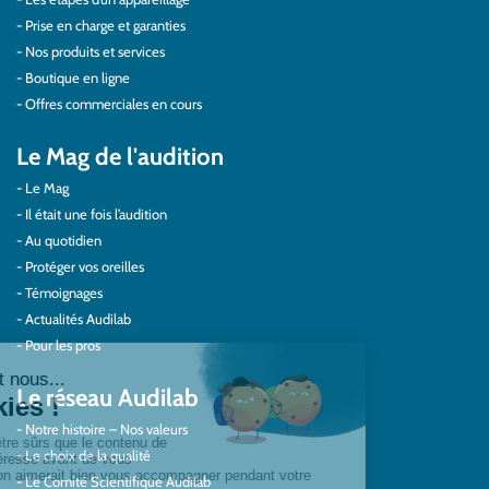
Prise en charge et garanties
Nos produits et services
Boutique en ligne
Offres commerciales en cours
Le Mag de l'audition
Le Mag
Il était une fois l’audition
Au quotidien
Protéger vos oreilles
Témoignages
Actualités Audilab
Pour les pros
Le réseau Audilab
Notre histoire – Nos valeurs
Le choix de la qualité
Le Comité Scientifique Audilab