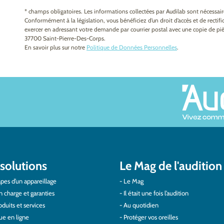
* champs obligatoires. Les informations collectées par Audilab sont nécessa
Conformément à la législation, vous bénéficiez d’un droit d’accès et de recti
exercer en adressant votre demande par courrier postal avec une copie de pièc
37700 Saint-Pierre-Des-Corps.
En savoir plus sur notre
Politique de Données Personnelles
.
solutions
Le Mag de l'audition
pes d’un appareillage
Le Mag
n charge et garanties
Il était une fois l’audition
duits et services
Au quotidien
ue en ligne
Protéger vos oreilles