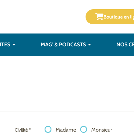
Boutique en li
NTES
MAG’ & PODCASTS
NOS C
Madame
Monsieur
Civilité *