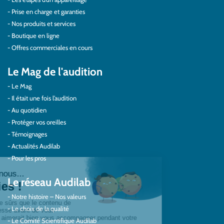
Prise en charge et garanties
Nos produits et services
Boutique en ligne
Offres commerciales en cours
Le Mag de l'audition
Le Mag
Il était une fois l’audition
Au quotidien
Protéger vos oreilles
Témoignages
Actualités Audilab
Pour les pros
Le réseau Audilab
Notre histoire – Nos valeurs
Le choix de la qualité
Le Comité Scientifique Audilab