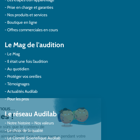
Prise en charge et garanties
Nos produits et services
Boutique en ligne
Offres commerciales en cours
Le Mag de l'audition
Le Mag
Il était une fois l’audition
Au quotidien
Protéger vos oreilles
Témoignages
Actualités Audilab
Pour les pros
Le réseau Audilab
Notre histoire – Nos valeurs
Le choix de la qualité
Le Comité Scientifique Audilab