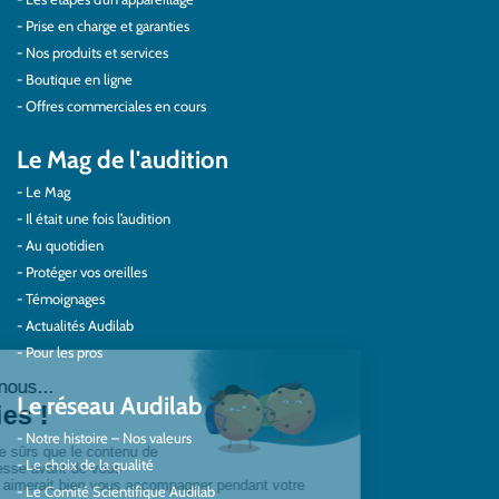
Prise en charge et garanties
Nos produits et services
Boutique en ligne
Offres commerciales en cours
Le Mag de l'audition
Le Mag
Il était une fois l’audition
Au quotidien
Protéger vos oreilles
Témoignages
Actualités Audilab
Pour les pros
Le réseau Audilab
Notre histoire – Nos valeurs
Le choix de la qualité
Le Comité Scientifique Audilab