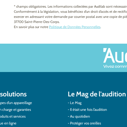
* champs obligatoires. Les informations collectées par Audilab sont nécessa
Conformément à la législation, vous bénéficiez d’un droit d’accès et de recti
exercer en adressant votre demande par courrier postal avec une copie de pièc
37700 Saint-Pierre-Des-Corps.
En savoir plus sur notre
Politique de Données Personnelles
.
solutions
Le Mag de l'audition
pes d’un appareillage
Le Mag
n charge et garanties
Il était une fois l’audition
duits et services
Au quotidien
ue en ligne
Protéger vos oreilles