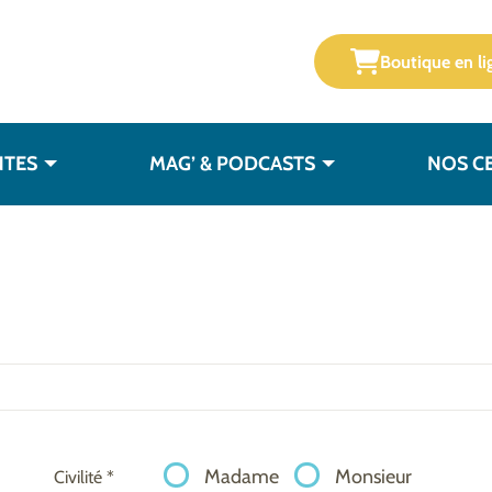
Boutique en li
NTES
MAG’ & PODCASTS
NOS C
Madame
Monsieur
Civilité *