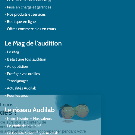
Prise en charge et garanties
Nos produits et services
Boutique en ligne
Offres commerciales en cours
Le Mag de l'audition
Le Mag
Il était une fois l’audition
Au quotidien
Protéger vos oreilles
Témoignages
Actualités Audilab
Pour les pros
Le réseau Audilab
Notre histoire – Nos valeurs
Le choix de la qualité
Le Comité Scientifique Audilab