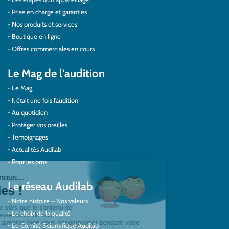
Prise en charge et garanties
Nos produits et services
Boutique en ligne
Offres commerciales en cours
Le Mag de l'audition
Le Mag
Il était une fois l’audition
Au quotidien
Protéger vos oreilles
Témoignages
Actualités Audilab
Pour les pros
Le réseau Audilab
Notre histoire – Nos valeurs
Le choix de la qualité
Le Comité Scientifique Audilab