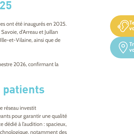
025
T
res ont été inaugurés en 2025.
vo
avoie, d’Arreau et Juillan
le-et-Vilaine, ainsi que de
T
v
mestre 2026, confirmant la
s patients
e réseau investit
nts pour garantir une qualité
dédié à l’audition : spacieux,
 technologique, notamment des