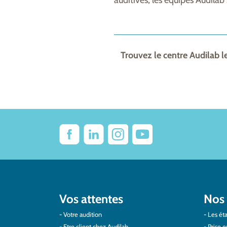
auditives, les équipes Audilab 
Trouvez le centre Audilab l
Vos attentes
Nos 
Votre audition
Les éta
Etre client chez Audilab
Prise e