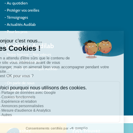
Au quotidien
Protéger vos oreilles
Témoignages
Actualités Audilab
Pour les pros
Le réseau Audilab
Notre histoire – Nos valeurs
Le choix de la qualité
Le Comité Scientifique Audilab
Nos partenaires
On parle de nous
Rejoignez le réseau Audilab
Contactez-nous
Contact
Mentions légales
Testez
Trouvez