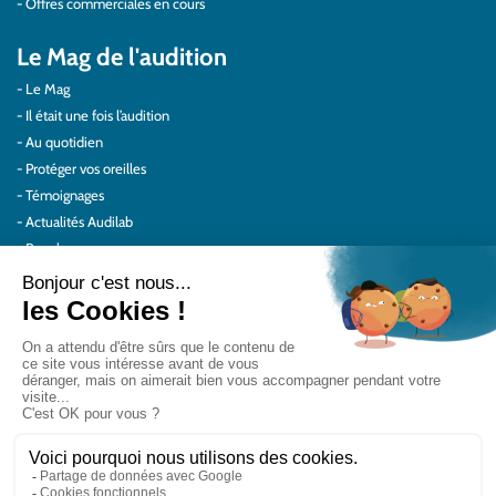
Offres commerciales en cours
Le Mag de l'audition
Le Mag
Il était une fois l’audition
Au quotidien
Protéger vos oreilles
Témoignages
Actualités Audilab
Pour les pros
Le réseau Audilab
Notre histoire – Nos valeurs
Le choix de la qualité
Le Comité Scientifique Audilab
Nos partenaires
On parle de nous
Rejoignez le réseau Audilab
Contactez-nous