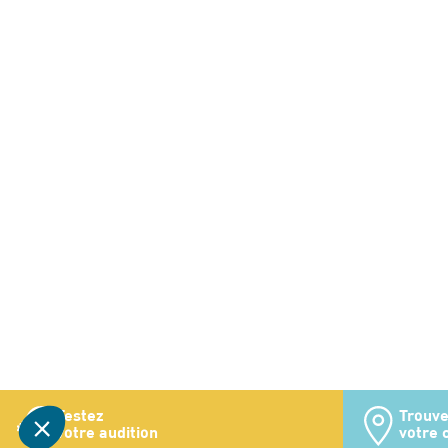
Testez
Trouv
votre audition
votre 