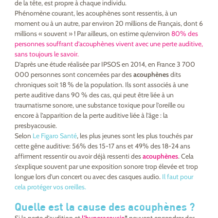
de la tête, est propre à chaque individu.
Phénomène courant, les acouphènes sont ressentis, à un
moment ou à un autre, par environ 20 millions de Français, dont 6
millions «
souvent
» ! Par ailleurs, on estime qu’environ
80% des
personnes souffrant d’acouphènes vivent avec
une perte auditive,
sans toujours le savoir
.
D’après une étude réalisée par IPSOS en 2014, en France 3 700
000 personnes sont concernées par des
acouphènes
dits
chroniques soit 18 % de la population. Ils sont associés à une
perte auditive dans 90 % des cas, qui peut être liée à un
traumatisme sonore, une substance toxique pour l’oreille ou
encore à l’apparition de la perte auditive liée à l’âge : la
presbyacousie.
Selon
Le Figaro Santé
, les plus jeunes sont les plus touchés par
cette gêne auditive: 56% des 15-17 ans et 49% des 18-24 ans
affirment ressentir ou avoir déjà ressenti des
acouphènes
. Cela
s’explique souvent par une exposition sonore trop élevée et trop
longue lors d’un concert ou avec des casques audio.
Il faut pour
cela protéger vos oreilles.
Quelle est la cause des acouphènes ?