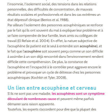
l’insomnie, l’isolement social, des tensions dans les relations
personnelles, des difficultés de concentration, de mauvais
résultats scolaires et professionnels et dans les cas extrêmes un
état dépressif clinique (Berrios et al. 1988).
Par ailleurs l’isolement des personnes acouphéniques se renforce
par le fait qu’ils ont souvent du mal à expliquer leur problème et à
se faire comprendre de leur famille, leurs amis ou collègues de
travail (El Refaie et al. 2004). En effet, la nature subjective de
l’acouphène (le patient est le seul à entendre son
acouphène
), et
le fait que l’
acouphène
soit souvent perçu comme un son difficile
à assimiler à un son déjà rencontré dans l’environnement rendent
difficile cette compréhension. De plus, la constance de
l’acouphène et l’incapacité à le contrôler peut aggraver encore le
problème et provoquer un cycle de détresse chez les personnes
acouphéniques (Kochkin et Tyler, 2008).
Un lien entre acouphène et cerveau
S’ils ne sont pas une maladie,
les acouphènes sont un symptôme
découlant de nombreuses cause
et peuvent même parfois
démarrer sans raison apparente.
Toutefois, les experts s’accordent pour dire que la plupart des