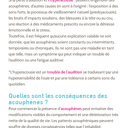
Si la perte d’audition et
l’hyperacousie
*
peuvent engendrer des
acouphènes, d’autres causes en sont à l’origine : l’exposition à des
sons forts, le processus de vieillissement naturel (presbyacousie),
les bruits d’impacts soudains, des blessures à la tête ou au cou,
une réaction à des médicaments prescrits ou encore la détresse
émotionnelle et le stress.
Toutefois, il est fréquent qu’aucune explication valable ne soit
donnée, que les acouphènes soient constants ou intermittents,
temporaires ou chroniques. Ils ne sont pas une maladie en tant
que telle, mais un symptôme qui peut indiquer un trouble de
l’audition ou une fatigue auditive.
*L’hyperacousie est un
trouble de l’audition
se traduisant par une
hypersensibilité de l’ouïe et par une tolérance à certains sons du
quotidien.
Quelles sont les conséquences des
acouphènes ?
Pour commencer la présence d’
acouphènes
peut entraîner des
modifications visibles du comportement et une détérioration très
nette de la qualité de vie. Les patients acouphéniques peuvent
souffrir de diverses conséquences telles que l’irritabilité,