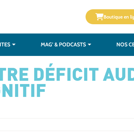
Boutique en li
NTES
MAG’ & PODCASTS
NOS C
TRE DÉFICIT AUD
NITIF