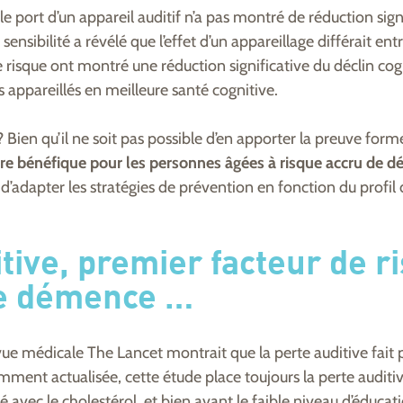
e port d’un appareil auditif n’a pas montré de réduction signi
nsibilité a révélé que l’effet d’un appareillage différait ent
risque ont montré une réduction significative du déclin cogni
appareillés en meilleure santé cognitive.
 Bien qu’il ne soit pas possible d’en apporter la preuve formell
re bénéfique pour les personnes âgées à risque accru de dé
’adapter les stratégies de prévention en fonction du profil 
tive, premier facteur de r
de démence …
vue médicale The Lancet montrait que la perte auditive fait p
emment actualisée, cette étude place toujours la perte auditi
té avec le cholestérol, et bien avant le faible niveau d’éduc