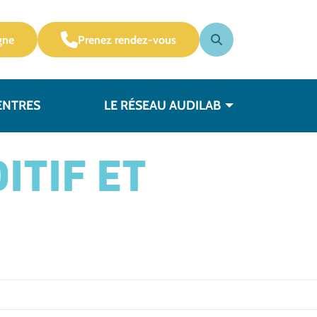
gne
Prenez rendez-vous
ENTRES
LE RÉSEAU AUDILAB
ITIF ET