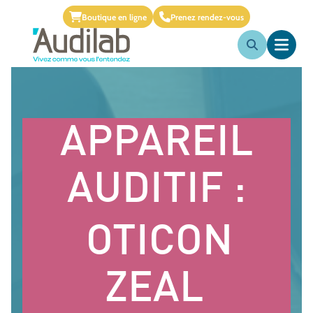
Boutique en ligne
Prenez rendez-vous
APPAREIL
AUDITIF :
OTICON
ZEAL