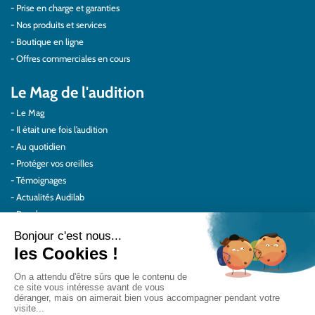
Prise en charge et garanties
Nos produits et services
Boutique en ligne
Offres commerciales en cours
Le Mag de l'audition
Le Mag
Il était une fois l’audition
Au quotidien
Protéger vos oreilles
Témoignages
Actualités Audilab
Pour les pros
Le réseau Audilab
Notre histoire – Nos valeurs
Le choix de la qualité
Le Comité Scientifique Audilab