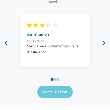
service.
daniel simon
Pr
14 juin 2024
30 
Je
Sympa mais visiblement en cours
acc
d'installation
niv
re
Voir tous les avis