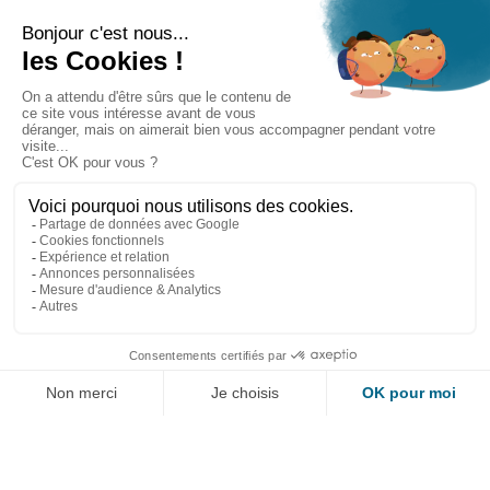
Protéger vos oreilles
Témoignages
Actualités Audilab
Pour les pros
Le réseau Audilab
Notre histoire – Nos valeurs
Le choix de la qualité
Le Comité Scientifique Audilab
Nos partenaires
On parle de nous
Rejoignez le réseau Audilab
Contactez-nous
Testez
Trouvez
votre audition
votre centre
Contact
Mentions légales
Politique de protection des données personnelles
Plan du site