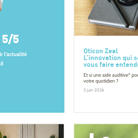
5/5
Oticon Zeal
 l’actualité
L’innovation qui 
il
vous faire entend
Et si une aide auditive* po
votre quotidien ?
3 juin 2026