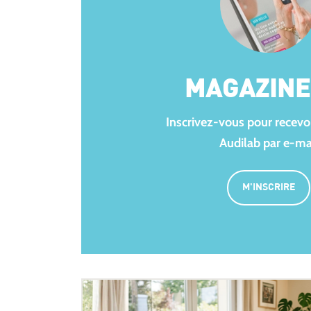
MAGAZINE 
Inscrivez-vous pour recevoir
Audilab par e-ma
M'INSCRIRE