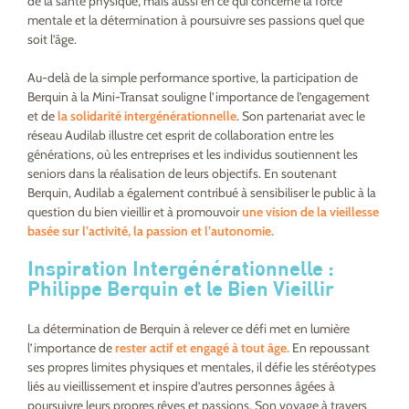
de la santé physique, mais aussi en ce qui concerne la force
mentale et la détermination à poursuivre ses passions quel que
soit l’âge.
Au-delà de la simple performance sportive, la participation de
Berquin à la Mini-Transat souligne l’importance de l’engagement
et de
la solidarité intergénérationnelle
. Son partenariat avec le
réseau Audilab illustre cet esprit de collaboration entre les
générations, où les entreprises et les individus soutiennent les
seniors dans la réalisation de leurs objectifs. En soutenant
Berquin, Audilab a également contribué à sensibiliser le public à la
question du bien vieillir et à promouvoir
une vision de la vieillesse
basée sur l’activité, la passion et l’autonomie.
Inspiration Intergénérationnelle :
Philippe Berquin et le Bien Vieillir
La détermination de Berquin à relever ce défi met en lumière
l’importance de
rester actif et engagé à tout âge.
En repoussant
ses propres limites physiques et mentales, il défie les stéréotypes
liés au vieillissement et inspire d’autres personnes âgées à
poursuivre leurs propres rêves et passions. Son voyage à travers