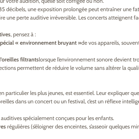
r votre audition, qu’elle soit corrigée ou non.
5 décibels, une exposition prolongée peut entraîner une fat
 une perte auditive irréversible. Les concerts atteignent f
tives
, pensez à :
écial « environnement bruyant »
de vos appareils, souven
reilles filtrants
lorsque l’environnement sonore devient tr
ctions permettent de réduire le volume sans altérer la quali
n particulier les plus jeunes, est essentiel. Leur expliquer que
illes dans un concert ou un festival, c’est un réflexe intellig
s auditives spécialement conçues pour les enfants.
ves
régulières (s’éloigner des enceintes, s’asseoir quelques m