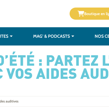
Boutique en li
NTES
MAG’ & PODCASTS
NOS C
’ÉTÉ : PARTEZ L
 VOS AIDES AUD
ides auditives