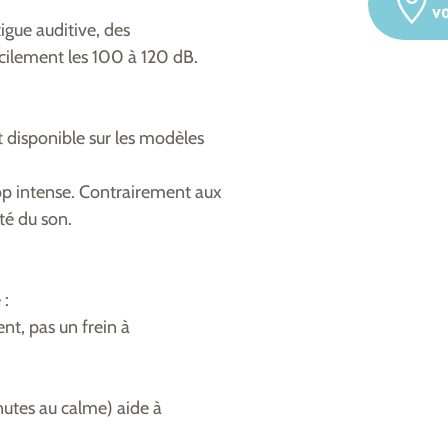
v
igue auditive, des
acilement les 100 à 120 dB.
t disponible sur les modèles
op intense. Contrairement aux
té du son.
 :
ent, pas un frein à
inutes au calme) aide à