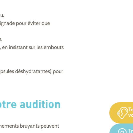
u.
ignade pour éviter que
s.
 en insistant sur les embouts
capsules déshydratantes) pour
tre audition
T
vo
ronnements bruyants peuvent
T