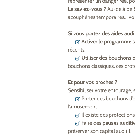
représenter un danger réel pou
Le saviez-vous ?
Au-delà de 8
acouphènes temporaires… voire
Si vous portez des aides audi
Activer le
programme sp
récents.
Utiliser des
bouchons d’o
bouchons classiques, ces prote
Et pour vos proches ?
Sensibiliser votre entourage, e
Porter des bouchons d’ore
l’amusement.
Il existe des protection
Faire des
pauses auditi
préserver son capital auditif.