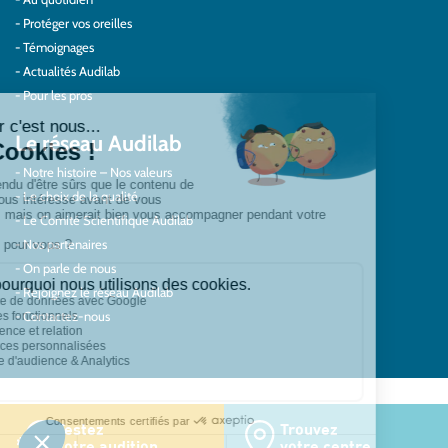
Protéger vos oreilles
Témoignages
Actualités Audilab
Pour les pros
Le réseau Audilab
Notre histoire – Nos valeurs
Le choix de la qualité
Le Comité Scientifique Audilab
Nos partenaires
On parle de nous
Rejoignez le réseau Audilab
Contactez-nous
Contact
Mentions légales
Testez
Trouvez
Politique de protection des données personnelles
Plan du site