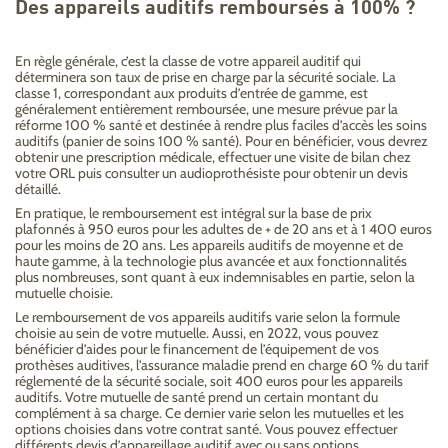
Des appareils auditifs remboursés à 100% ?
En règle générale, c’est la classe de votre appareil auditif qui
déterminera son taux de prise en charge par la sécurité sociale. La
classe 1, correspondant aux produits d’entrée de gamme, est
généralement entièrement remboursée, une mesure prévue par la
réforme 100 % santé et destinée à rendre plus faciles d’accès les soins
auditifs (panier de soins 100 % santé). Pour en bénéficier, vous devrez
obtenir une prescription médicale, effectuer une visite de bilan chez
votre ORL puis consulter un audioprothésiste pour obtenir un devis
détaillé.
En pratique, le remboursement est intégral sur la base de prix
plafonnés à 950 euros pour les adultes de + de 20 ans et à 1 400 euros
pour les moins de 20 ans. Les appareils auditifs de moyenne et de
haute gamme, à la technologie plus avancée et aux fonctionnalités
plus nombreuses, sont quant à eux indemnisables en partie, selon la
mutuelle choisie.
Le remboursement de vos appareils auditifs varie selon la formule
choisie au sein de votre mutuelle. Aussi, en 2022, vous pouvez
bénéficier d’aides pour le financement de l’équipement de vos
prothèses auditives, l’assurance maladie prend en charge 60 % du tarif
réglementé de la sécurité sociale, soit 400 euros pour les appareils
auditifs. Votre mutuelle de santé prend un certain montant du
complément à sa charge. Ce dernier varie selon les mutuelles et les
options choisies dans votre contrat santé. Vous pouvez effectuer
différents devis d’appareillage auditif avec ou sans options