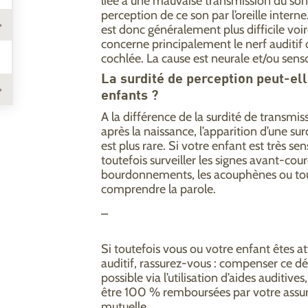
liée à une mauvaise transmission du son,
perception de ce son par l’oreille intern
est donc généralement plus difficile voire
concerne principalement le nerf auditif ou
cochlée. La cause est neurale et/ou senso
La surdité de perception peut-ell
enfants ?
A la différence de la surdité de transmis
après la naissance, l’apparition d’une su
est plus rare. Si votre enfant est très sen
toutefois surveiller les signes avant-cour
bourdonnements, les acouphènes ou tout
comprendre la parole.
_
Si toutefois vous ou votre enfant êtes a
auditif, rassurez-vous : compenser ce défi
possible via l’utilisation d’aides auditives
être 100 % remboursées par votre assur
mutuelle.