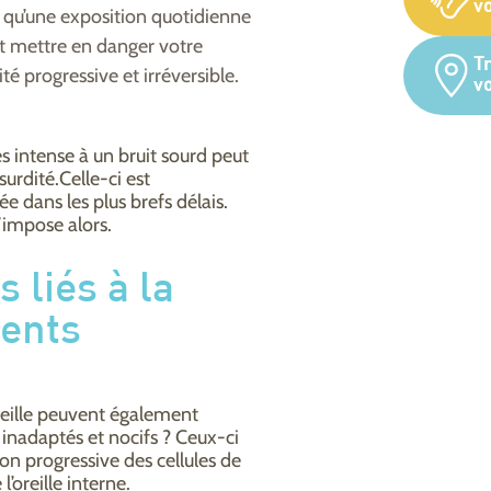
vo
qu’une exposition quotidienne
ut mettre en danger votre
T
é progressive et irréversible.
v
s intense à un bruit sourd peut
urdité.Celle-ci est
e dans les plus brefs délais.
’impose alors.
 liés à la
ents
oreille peuvent également
inadaptés et nocifs ? Ceux-ci
n progressive des cellules de
l’oreille interne.