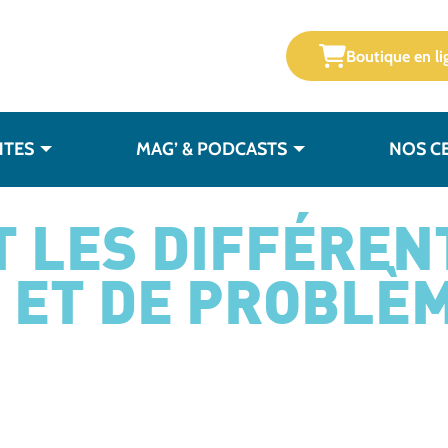
Boutique en li
NTES
MAG’ & PODCASTS
NOS C
T LES DIFFÉREN
É ET DE PROBLÈ