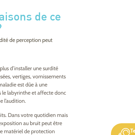
raisons de ce
?
rdité de perception peut
us d’installer une surdité
usées, vertiges, vomissements
maladie est dûe à une
s le labyrinthe et affecte donc
 l’audition.
its. Dans votre quotidien mais
exposition au bruit peut être
 matériel de protection
T