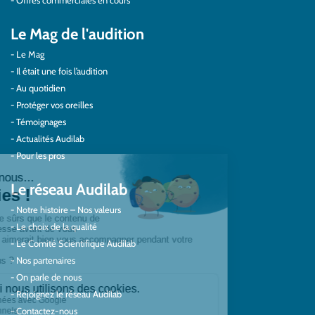
Offres commerciales en cours
Le Mag de l'audition
Le Mag
Il était une fois l’audition
Au quotidien
Protéger vos oreilles
Témoignages
Actualités Audilab
Pour les pros
Le réseau Audilab
Notre histoire – Nos valeurs
Le choix de la qualité
Le Comité Scientifique Audilab
Nos partenaires
On parle de nous
Rejoignez le réseau Audilab
Contactez-nous