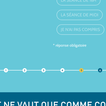
LA SÉANCE DE 16H
LA SÉANCE DE MIDI
JE N'AI PAS COMPRIS
* réponse obligatoire
1
2
3
4
5
6
T NE VAUT QUE COMME C