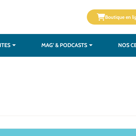
Boutique en li
NTES
MAG’ & PODCASTS
NOS C