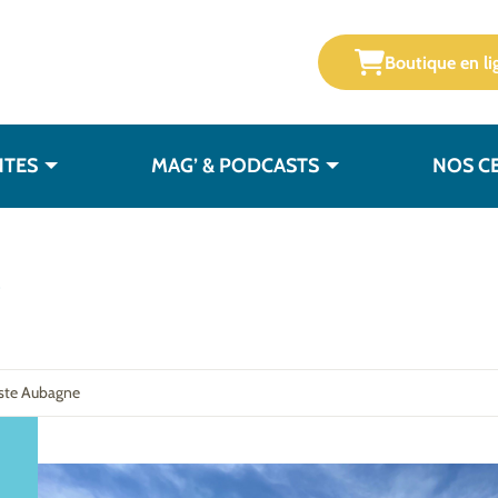
Boutique en li
NTES
MAG’ & PODCASTS
NOS C
e
iste Aubagne