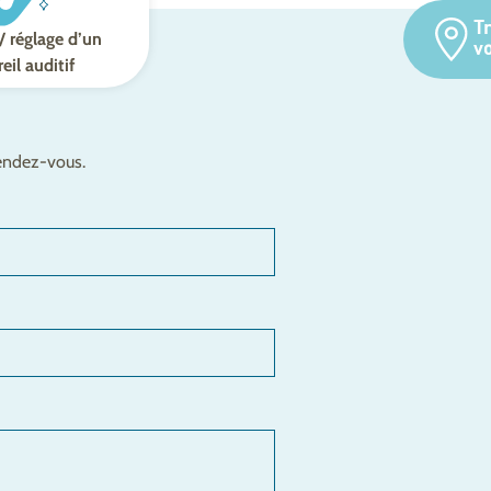
T
/ réglage d’un
v
eil auditif
rendez-vous.