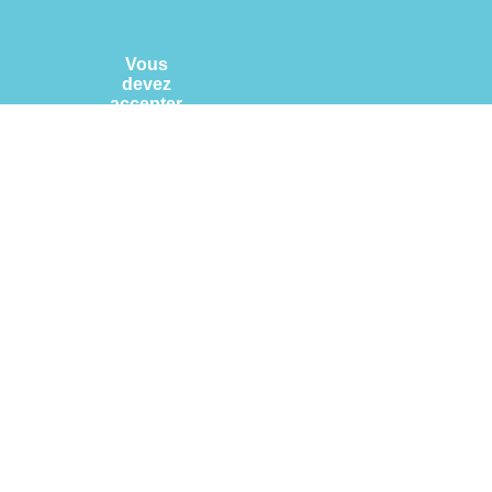
Vous
devez
accepter
les
cookies
provenant
de Google
Map pour
consulter
cette
carte
Cliquez-
ici